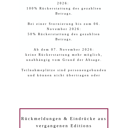
Weekend-Pass
2026:
100% Rückerstattung des gezahlten
Betrags.
Bei einer Stornierung bis zum 06.
November 2026:
50% Rückerstattung des gezahlten
Ich stimme zu, dass meine Daten für den Anmeldeprozess erfasst und verwendet werden dürfen.
Betrags.
Ab dem 07. November 2026:
keine Rückerstattung mehr möglich,
unabhängig vom Grund der Absage.
Teilnahmeplätze sind personengebunden
und können nicht übertragen oder
weitergegeben werden.
Rückmeldungen & Eindrücke aus
vergangenen Editions