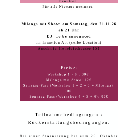
benutzen.
Für alle Niveaus geeignet.
Milonga mit Show: am Samstag, den 21.11.26
ab 21 Uhr
DJ: To be announced
im Inmotion Art (selbe Location)
Anschrift:
Hoheluftchausee 151
Preise:
Workshop 1 - 6 : 30€
Milonga mit Show: 12€
Samstag-Pass (Workshop 1 + 2 + 3 + Milonga):
Anmeldung
90€
Sonntag-Pass (Workshop 4 + 5 + 6): 80€
Workshop 1: Werkzeuge für deinen Tango
Weekend-Pass (alles!): 160€
Workshop 2: Technik für Folgende
Workshop 3: Führen für alle!
Workshop 4: Special Beine - Boleos und Ganchos
Teilnahmebedingungen /
Workshop 5: Tango-Barre
Rückerstattungsbedingungen:
Workshop 6: Verzierungsmarathon
Samstag-Pass
Sonntag-Pass
Bei einer Stornierung bis zum 20. Oktober