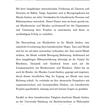
Mit ihrer langjährigen internationalen Erfahrung als Tänzerin und
Dozentin im Ballett, Tango Argentino und in Bewegungskunst hat
Maude Andrey ein tiefes Verständnis für künstlerische Prozesse und
Bühnenpräsenz entwickelt. Dieses Wissen setzt sie heute gezielt ein,
um Musikerinnen und Musiker professionell bei der Organisation
und Umsetzung ihrer Projekte zu unterstützen und ihnen zu
nachhaltigem Erfolg zu verhelfen.
Die Hinwendung zur Musikarbeit ist für Maude Andrey eine
natürliche Erweiterung ihres künstlerischen Weges. Tanz und Musik
sind für sie seit jeher untrennbar verbunden; der Tanz macht Musik
sichtbar, die Musik verleiht Bewegung Bedeutung. Aufbauend auf
ihrer langjährigen Bühnenerfahrung überträgt sie ihr Gespür für
Rhythmus, Dynamik und Ausdruck heute auch auf die
Zusammenarbeit mit Musikerinnen und Musikern. Dabei hat sie
auch ihr Bruder, der Musiker Lionel Andrey, geprägt und inspiriert,
durch dessen beruflichen Weg ihr Zugang zur Musik eine neue
Richtung erhielt. So verbindet sie ihre tänzerische Perspektive mit
organisatorischem und konzeptuellem Denken, um künstlerische
Projekte ganzheitlich, stimmig und mit feinem Gespür zu gestalten.
Parallel zu ihrer künstlerischen Tätigkeit absolviert Maude Andrey
an der Universität Hamburg ein Bachelorstudium in Philosophie