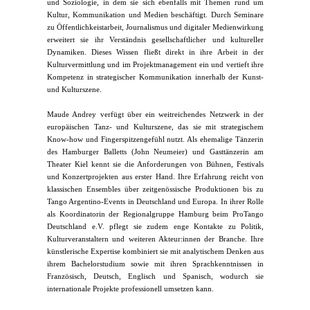
und Soziologie, in dem sie sich ebenfalls mit Themen rund um
Kultur, Kommunikation und Medien beschäftigt. Durch Seminare
zu Öffentlichkeistarbeit, Journalismus und digitaler Medienwirkung
erweitert sie ihr Verständnis gesellschaftlicher und kultureller
Dynamiken. Dieses Wissen fließt direkt in ihre Arbeit in der
Kulturvermittlung und im Projektmanagement ein und vertieft ihre
Kompetenz in strategischer Kommunikation innerhalb der Kunst-
und Kulturszene.
Maude Andrey verfügt über ein weitreichendes Netzwerk in der
europäischen Tanz- und Kulturszene, das sie mit strategischem
Know-how und Fingerspitzengefühl nutzt. Als ehemalige Tänzerin
des Hamburger Balletts (John Neumeier) und Gasttänzerin am
Theater Kiel kennt sie die Anforderungen von Bühnen, Festivals
und Konzertprojekten aus erster Hand. Ihre Erfahrung reicht von
klassischen Ensembles über zeitgenössische Produktionen bis zu
Tango Argentino-Events in Deutschland und Europa. In ihrer Rolle
als Koordinatorin der Regionalgruppe Hamburg beim ProTango
Deutschland e.V. pflegt sie zudem enge Kontakte zu Politik,
Kulturveranstaltern und weiteren Akteur:innen der Branche. Ihre
künstlerische Expertise kombiniert sie mit analytischem Denken aus
ihrem Bachelorstudium sowie mit ihren Sprachkenntnissen in
Französisch, Deutsch, Englisch und Spanisch, wodurch sie
internationale Projekte professionell umsetzen kann.